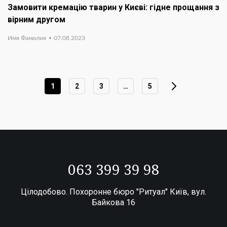
Замовити кремацію тварин у Києві: гідне прощання з
вірним другом
Имя Фамилия
07.08.2023
1
2
3
…
5
063 399 39 98
Цілодобово. Похоронне бюро "Ритуал" Київ, вул.
Байкова 16