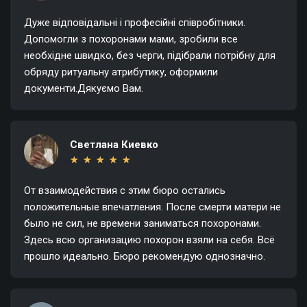
Дуже відповідальні і професійні співробітники.
Допомогли з похоронами мами, зробили все
необхідне швидко, без черги, підібрали потрібну для
обряду ритуальну атрибутику, оформили
документи.Дякуємо Вам.
Светлана Киевко
★
★
★
★
★
★
★
★
★
★
От взаимодействия с этим бюро остались
положительные впечатления. После смерти матери не
было не сил, не времени заниматься похоронами.
Здесь всю организацию похорон взяли на себя. Всё
прошло идеально. Бюро рекомендую однозначно.