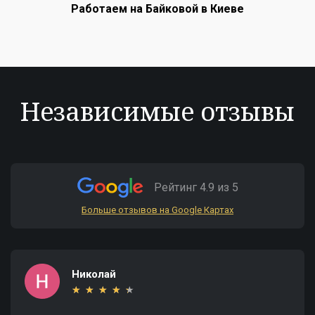
Работаем на Байковой в Киеве
Независимые отзывы
Рейтинг 4.9 из 5
Больше отзывов на Google Картах
Николай
★
★
★
★
★
★
★
★
★
★