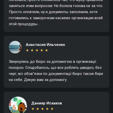
заняться этим вопросом. Не болела голова не за что.
Просто оплатили, ну и документы заполнили, хотя
готовились к заморочкам касаемо организации всей
этой процедуры...
Анастасия Ильченко
★
★
★
★
★
★
★
★
★
★
Звернулись до бюро за допомогою в организації
похорон. Сподобалось, що все роблять швидко, без
черг, всі обов"язки по документації бюро також бере
на себе. Дякую вам за допомогу.
Данияр Искаков
★
★
★
★
★
★
★
★
★
★