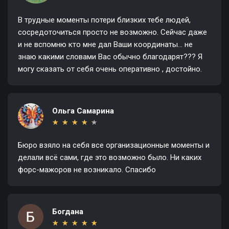
В трудные моменты потери близких тебе людей,
сосредоточиться просто не возможно. Сейчас даже
и не вспомню кто мне дал Ваши координаты... не
знаю какими словами Вас обычно благодарят??? Я
могу сказать от себя очень оперативно , достойно.
Ольга Самарина
★
★
★
★
★
★
★
★
★
★
Бюро взяло на себя все организационные моменты и
делали всё сами, где это возможно было. Ни каких
форс-мажоров не возникало. Спасибо
Богдана
★
★
★
★
★
★
★
★
★
★