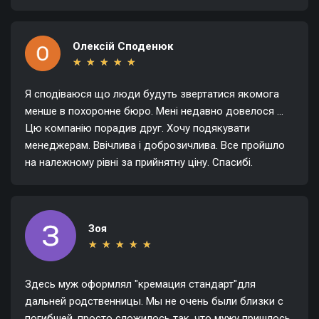
Олексій Споденюк
★
★
★
★
★
★
★
★
★
★
Я сподіваюся що люди будуть звертатися якомога
менше в похоронне бюро. Мені недавно довелося ...
Цю компанію порадив друг. Хочу подякувати
менеджерам. Ввічлива і доброзичлива. Все пройшло
на належному рівні за прийнятну ціну. Спасибі.
Зоя
★
★
★
★
★
★
★
★
★
★
Здесь муж оформлял "кремация стандарт"для
дальней родственницы. Мы не очень были близки с
погибшей, просто сложилось так, что мужу пришлось